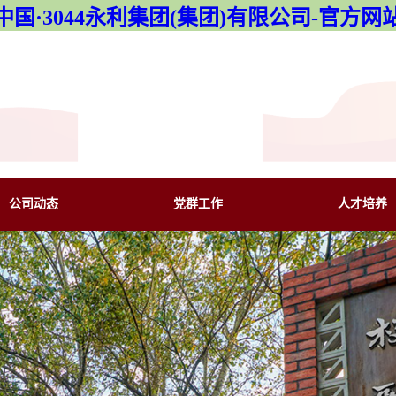
中国·3044永利集团(集团)有限公司-官方网
公司动态
党群工作
人才培养