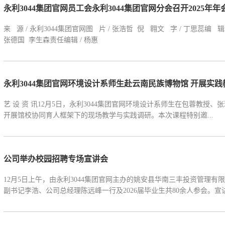
永利3044集团官网员工会永利3044集团官网分会召开2025年年
来 源 / 永利3044集团官网图 片 / 张浩哲 倪 翱文 字 / 丁思蕊编 辑
张德国 李生森责任编辑 / 杨惠
永利3044集团官网环境设计系师生赴云南民族博物馆 开展实
艺 设 资 讯12月5日，永利3044集团官网环境设计系师生在包蓉教
开展馆校协同育人框架下的现场教学与实践调研。本次课程特别邀...
公司举办校园招聘专场宣讲会
12月5日上午，由永利3044集团官网主办的姚安县华南三丰投资管理有
副书记李浩、公司总经理陈远峰一行及2026届毕业生共80余人参会。宣讲