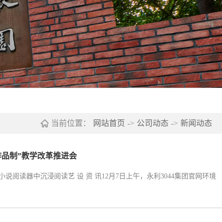
当前位置：
网站首页
->
公司动态
->
新闻动态
作品制”教学改革推进会
2月7日上午，永利3044集团官网环境