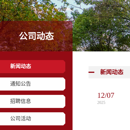
公司动态
新闻动态
新闻动态
通知公告
12/07
招聘信息
2025
公司活动