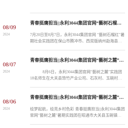
青春挺膺担当||永利3044集团官网“藝树石榴红”实践团在西双版纳等地开展暑期社会实...
08/09
2024
7月20日至8月7日，永利3044集团官网 “藝树石榴红”暑
期社会实践团在保山市腾冲市、西双版纳州勐海县、
昭通市大关县玉碗镇等地开展 “民族同心共筑未来”支
教与“青春呵护小小童心”实践活动。 在 “民族同心共
筑...
青春挺膺担当||永利3044集团官网“藝树之麓”暑期社会实践团在大关县玉碗镇多个村寨...
08/07
2024
8月6日，永利3044集团官网“藝树之麓”实践团
18名师生在大关县筇竹产业公司、石灰村、玉碗村等
地持续开展实践活动。 上午，在石灰村开展“读
一本好书，伴一段成长”暑期读书会，中央党校驻玉...
青春挺膺担当||永利3044集团官网“藝树之麓”暑期实践团在昭通市大关县玉碗镇开展系...
08/06
2024
绘梦起航，绘亮乡村色彩 青春挺膺担当||永利3044集团
官网“藝树之麓”暑期实践团在昭通市大关县玉碗镇开
展系列活动 (qq.com) 8月5日，永利3044集团官
网“藝树之麓”暑期实践团18名师生实地参观玉碗出水