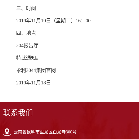
三、时间
2019年11月19日（星期二）16：00
四、地点
204报告厅
特此通知。
永利3044集团官网
2019年11月18日
联系我们
云南省昆明市盘龙区白龙寺300号