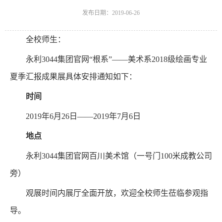
发布日期：2019-06-26
全校师生：
永利3044集团官网“根系”——美术系2018级绘画专业
夏季汇报成果展具体安排通知如下：
时间
2019年6月26日——2019年7月6日
地点
永利3044集团官网百川美术馆（一号门100米成教公司
旁）
观展时间内展厅全面开放，欢迎全校师生莅临参观指
导。