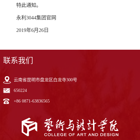
特此通知。
永利3044集团官网
2019年6月26日
联系我们
云南省昆明市盘龙区白龙寺300号
650224
+86 0871-63836565