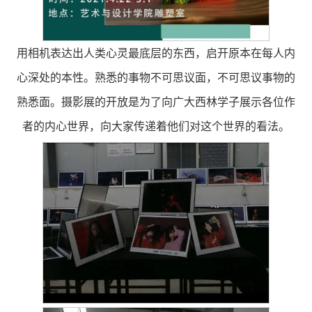
用相机表达出人类心灵最底层的东西，启开原本在每人内
心深处的本性。熟悉的事物不可思议面，不可思议事物的
熟悉面。摄影展的开放是为了向广大西林学子展示各位作
者的内心世界，向大家传递着他们对这个世界的看法。