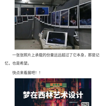
一张张照片上承载的份量远远超过了它本身，那是记
忆，也是希望。
快点来看展吧！！