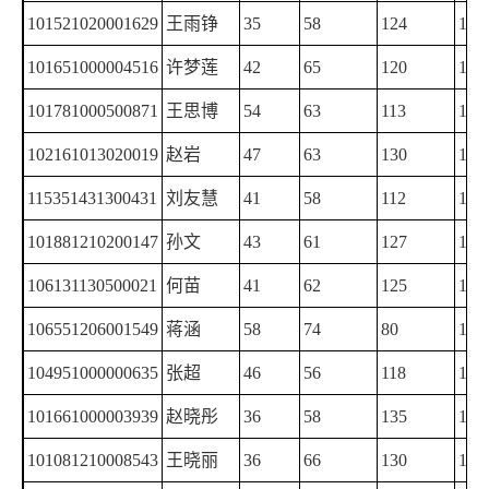
101521020001629
王雨铮
35
58
124
129
101651000004516
许梦莲
42
65
120
117
101781000500871
王思博
54
63
113
114
102161013020019
赵岩
47
63
130
104
115351431300431
刘友慧
41
58
112
130
101881210200147
孙文
43
61
127
110
106131130500021
何苗
41
62
125
112
106551206001549
蒋涵
58
74
80
126
104951000000635
张超
46
56
118
118
101661000003939
赵晓彤
36
58
135
129
101081210008543
王晓丽
36
66
130
120