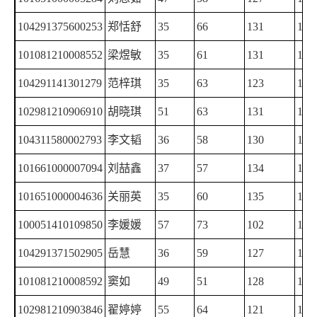
104291375600253
郑恬舒
35
66
131
129
101081210008552
梁煜敏
35
61
131
133
104291141301279
范梓琪
35
63
123
137
102981210906910
胡晓琪
51
63
131
112
104311580002793
李文韬
36
58
130
133
101661000007094
刘喆鑫
37
57
134
127
101651000004636
关丽英
35
60
135
124
100051410109850
李媛媛
57
73
102
120
104291371502905
岳慧
36
59
127
130
101081210008592
窦如
49
51
128
123
102981210903846
翟婷婷
55
64
121
111