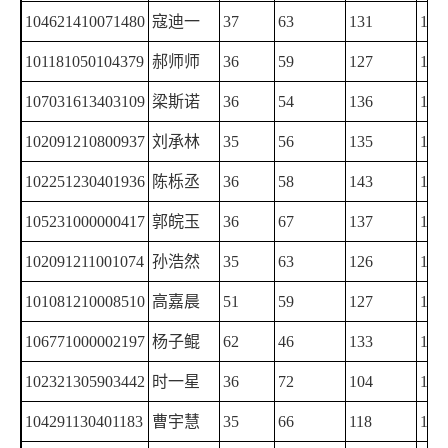
104621410071480
寇迪一
37
63
131
131
101181050104379
郝师师
36
59
127
139
107031613403109
梁斯诺
36
54
136
135
102091210800937
刘承林
35
56
135
135
102251230401936
陈栎丞
36
58
143
140
105231000000417
郭皖玉
36
67
137
129
102091211001074
孙浩然
35
63
126
145
101081210008510
高嘉晨
51
59
127
125
106771000002197
杨子鲲
62
46
133
119
102321305903442
时一星
36
72
104
146
104291130401183
曹宇慧
35
66
118
135