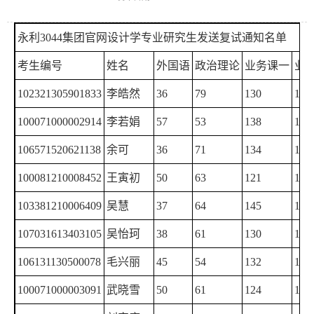
永利3044集团官网设计学专业研究生发送复试通知名单
考生编号
姓名
外国语
政治理论
业务课一
业
102321305901833
李皓然
36
79
130
148
100071000002914
李若娟
57
53
138
133
106571520621138
余可
36
71
134
136
100081210008452
王寅初
50
63
121
140
103381210006409
吴慧
37
64
145
117
107031613403105
吴怡珂
38
61
130
130
106131130500078
毛兴丽
45
54
132
122
100071000003091
武晓雪
50
61
124
118