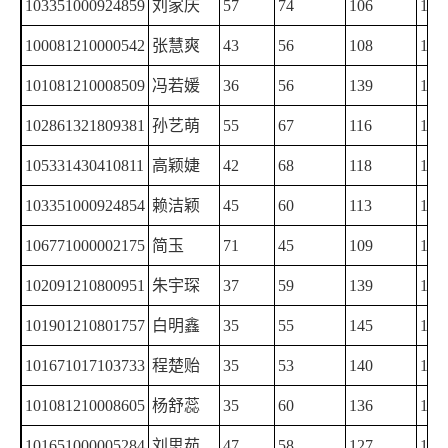
103351000924859
刘家庆
57
74
106
115
100081210000542
张慧爽
43
56
108
145
101081210008509
冯若媛
36
56
139
120
102861321809381
孙艺萌
55
67
116
113
105331430410811
高颖婕
42
68
118
122
103351000924854
赖洁颖
45
60
113
131
106771000002175
简玉
71
45
109
121
102091210800951
朱宇琛
37
59
139
146
101901210801757
白明鑫
35
55
145
145
101671017103733
程楚贻
35
53
140
140
101081210008605
杨舒蕊
35
60
136
132
101651000005284
刘思茹
47
58
127
130